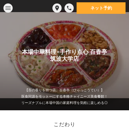
ネット予約
本場中華料理×手作り点心 百香亭
筑波大学店
【百の香りを持つ店、百香亭（ひゃっこうてい）】
医食同源をモットーにする本格チャイニーズ美食餐館！
リーズナブルに本場中国の家庭料理を気軽に楽しめる◎
こだわり