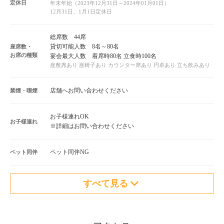
定休日
年末年始（2023年12月31日～2024年01月01日）
12月31日、1月1日定休日
総席数 44席
貸切可能人数 8名～80名
座席数・
お席の種類
宴会最大人数 着席時80名 立食時100名
座敷席あり 座椅子あり カウンター席あり 円卓あり 立ち飲みあり
店舗へお問い合わせください
禁煙・喫煙
お子様連れOK
お子様連れ
※詳細はお問い合わせください
ペット同伴NG
ペット同伴
すべて見る