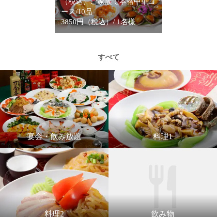
（税込）ご家族で本格中華コ
ース/10品
3850円（税込）/ 1名様
すべて
宴会・飲み放題
料理1
料理2
飲み物